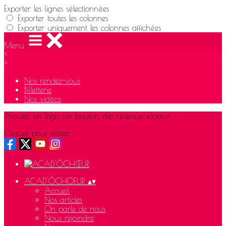
Exporter les lignes sélectionnées
Exporter toutes les colonnes
Exporter uniquement les colonnes affichées
Menu
<
>
Nos rendez-vous
Billetterie
Nos vidéos
Ajoutez un logo, un bouton, des réseaux sociaux
Cliquez pour éditer
ACAD'ÔCHOEUR
▴
▾
Accueil
Nos articles
On parle de nous
Nous rejoindre