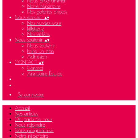
Nous programmer
Notre répertoire
Nos galeries photos
Nous écouter
▴
▾
Nos rendez-vous
Billetterie
Nos vidéos
Nous soutenir
▴
▾
Nous soutenir
Faire un don
Adhésion
CONTACT
▴
▾
Contact
Annuaire Équipe
Se connecter
Accueil
Nos articles
On parle de nous
Nous rejoindre
Nous programmer
Notre répertoire