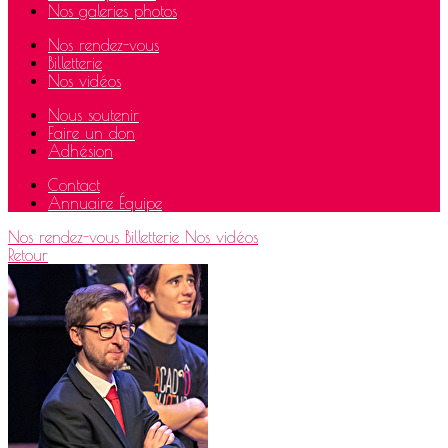
Nos galeries photos
Nos rendez-vous
Billetterie
Nos vidéos
Nous soutenir
Faire un don
Adhésion
Contact
Annuaire Équipe
Nos rendez-vous
Billetterie
Nos vidéos
Retour