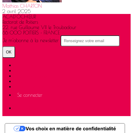
Mathias CHARTON
2 avril 2025
ACAD'ÔCHŒUR
Rectorat de Poitiers
22, rue Guillaume VII le Troubadour
86 000 POITIERS • FRANCE
Je m'abonne à la newsletter
OK
Plan du site
Licences
Mentions légales
CGUV
Paramétrer vos cookies
Se connecter
Propulsé par AssoConnect, le logiciel des associations
Culturelles
Vos choix en matière de confidentialité